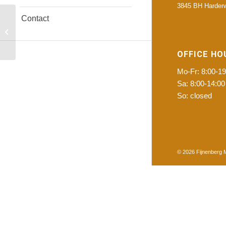
3845 BH Harderw
Contact
Utrechtseweg 92
Amersfoort
OFFICE HO
Mo-Fr: 8:00-19
Sa: 8:00-14:00
So: closed
© 2026
Fijnenberg